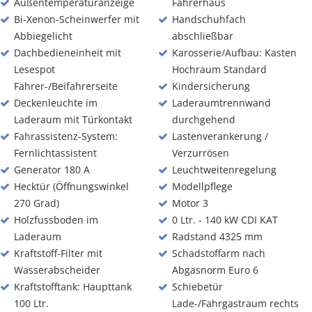
Außentemperaturanzeige
Fahrerhaus
Bi-Xenon-Scheinwerfer mit
Handschuhfach
Abbiegelicht
abschließbar
Dachbedieneinheit mit
Karosserie/Aufbau: Kasten
Lesespot
Hochraum Standard
Fahrer-/Beifahrerseite
Kindersicherung
Deckenleuchte im
Laderaumtrennwand
Laderaum mit Türkontakt
durchgehend
Fahrassistenz-System:
Lastenverankerung /
Fernlichtassistent
Verzurrösen
Generator 180 A
Leuchtweitenregelung
Hecktür (Öffnungswinkel
Modellpflege
270 Grad)
Motor 3
Holzfussboden im
0 Ltr. - 140 kW CDI KAT
Laderaum
Radstand 4325 mm
Kraftstoff-Filter mit
Schadstoffarm nach
Wasserabscheider
Abgasnorm Euro 6
Kraftstofftank: Haupttank
Schiebetür
100 Ltr.
Lade-/Fahrgastraum rechts