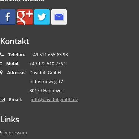
Kontakt
Telefon:
+49 511 655 63 93
Mobil:
+49 172 510 276 2
Adresse:
Davidoff GmbH
Industrieweg 17
30179 Hannover
Email:
ed.hbmgffodivad@ofni
Links
§ Impressum