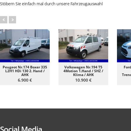
Stöbern Sie einfach mal durch unsere Fahrzeugauswahl
Peugeot Nr.174 Boxer 335
Volkswagen Nr.194 T5
Ford
L2H1 HDi 130 2. Hand /
4Motion 1.Hand / SHZ /
AHK
Klima / AHK
Tren
6.900 €
10.900 €
Social Media