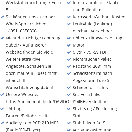
Werkstatteinrichtung / Euro
Innenraumfilter: Staub-
5
und Pollenfilter
Sie können uns auch per
Karosserie/Aufbau: Kasten
WhatsApp erreichen
Lenksäule (Lenkrad)
+495116556396
mechan. verstellbar
Nicht das richtige Fahrzeug
Höhen-/Längsverstellung
dabei? - Auf unserer
Motor 1
Website finden Sie viele
6 Ltr. - 75 kW TDI
weitere attraktive
Nichtraucher-Paket
Angebote. Schauen Sie
Radstand 2681 mm
doch mal rein – bestimmt
Schadstoffarm nach
ist auch Ihr
Abgasnorm Euro 5
Wunschfahrzeug dabei!
Schiebetür rechts
Unsere Website:
Sitz vorn links
https://home.mobile.de/DAVIDOFFGMBH
höhenverstellbar
- Airbag
Sitzbezug / Polsterung:
Fahrer-/Beifahrerseite
Stoff
Audiosystem RCD 210 MP3
Stahlfelgen 6x15
(Radio/CD-Player)
Verbandkasten und