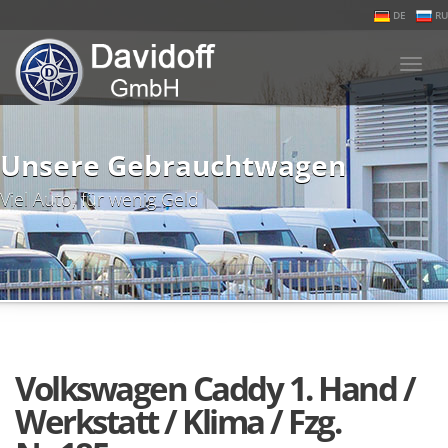
DE
RU
Togg
navi
Unsere Gebrauchtwagen
Viel Auto, für wenig Geld
Volkswagen Caddy 1. Hand /
Werkstatt / Klima / Fzg.